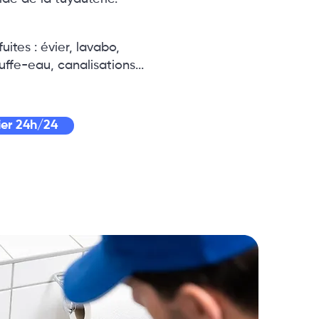
uites : évier, lavabo,
uffe-eau, canalisations...
er 24h/24