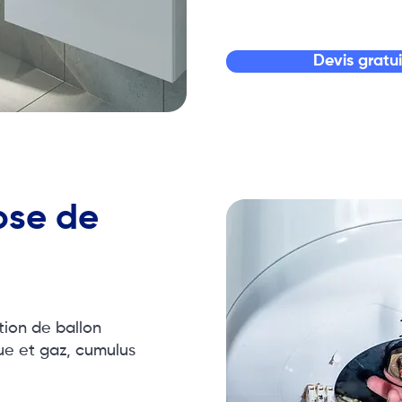
Devis gratui
ose de
tion de ballon
ue et gaz, cumulus