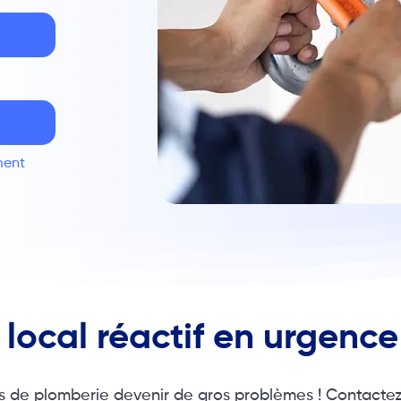
ment
 local réactif en urgenc
cis de plomberie devenir de gros problèmes ! Contacte